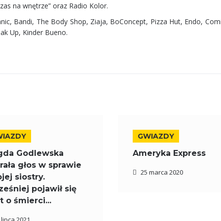
zas na wnętrze” oraz Radio Kolor.
ic, Bandi, The Body Shop, Ziaja, BoConcept, Pizza Hut, Endo, Comit
ak Up, Kinder Bueno.
WIAZDY
GWIAZDY
gda Godlewska
Ameryka Express
rała głos w sprawie
25 marca 2020
jej siostry.
eśniej pojawił się
t o śmierci...
 lipca 2021