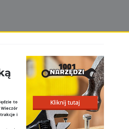
ką
ędzie to
 Wieczór
rakcje i