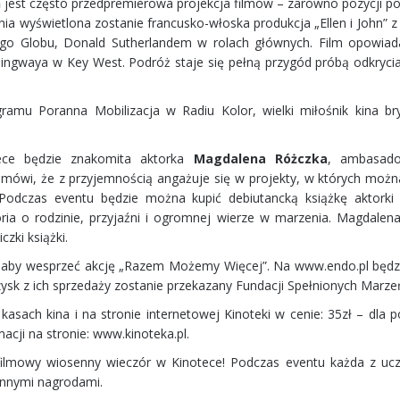
h
jest często przedpremierowa projekcja filmów – zarówno pozycji p
nia wyświetlona zostanie francusko-włoska produkcja „Ellen i John” z
o Globu, Donald Sutherlandem w rolach głównych. Film opowiada
ngwaya w Key West. Podróż staje się pełną przygód próbą odkrycia 
mu Poranna Mobilizacja w Radiu Kolor, wielki miłośnik kina bry
ece będzie znakomita aktorka
Magdalena Różczka
, ambasado
 mówi, że z przyjemnością angażuje się w projekty, w których moż
. Podczas eventu będzie można kupić debiutancką książkę aktork
toria o rodzinie, przyjaźni i ogromnej wierze w marzenia. Magdalen
zki książki.
, aby wesprzeć akcję „Razem Możemy Więcej”. Na www.endo.pl będ
zysk z ich sprzedaży zostanie przekazany Fundacji Spełnionych Marze
asach kina i na stronie internetowej Kinoteki w cenie: 35zł – dla 
macji na stronie: www.kinoteka.pl.
filmowy wiosenny wieczór w Kinotece! Podczas eventu każda z ucz
ennymi nagrodami.