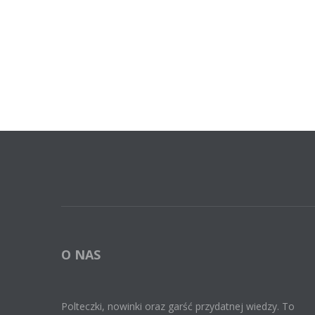
O NAS
Polteczki, nowinki oraz garść przydatnej wiedzy. To