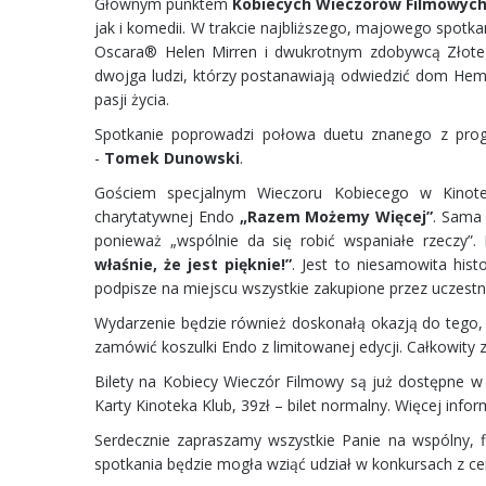
Głównym punktem
Kobiecych Wieczorów Filmowyc
jak i komedii. W trakcie najbliższego, majowego spotka
Oscara® Helen Mirren i dwukrotnym zdobywcą Złoteg
dwojga ludzi, którzy postanawiają odwiedzić dom Hemi
pasji życia.
Spotkanie poprowadzi połowa duetu znanego z progra
-
Tomek Dunowski
.
Gościem specjalnym Wieczoru Kobiecego w Kinot
charytatywnej Endo
„Razem Możemy Więcej”
. Sama
ponieważ „wspólnie da się robić wspaniałe rzeczy”
właśnie, że jest pięknie!”
. Jest to niesamowita his
podpisze na miejscu wszystkie zakupione przez uczestnic
Wydarzenie będzie również doskonałą okazją do tego
zamówić koszulki Endo z limitowanej edycji. Całkowity 
Bilety na Kobiecy Wieczór Filmowy są już dostępne w k
Karty Kinoteka Klub, 39zł – bilet normalny. Więcej infor
Serdecznie zapraszamy wszystkie Panie na wspólny, 
spotkania będzie mogła wziąć udział w konkursach z c