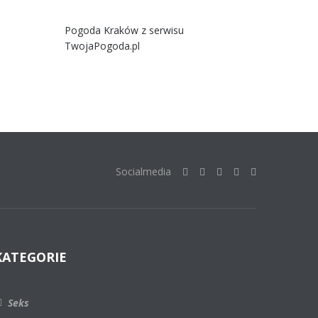
Pogoda Kraków
z serwisu
TwojaPogoda.pl
Socialmedia
KATEGORIE
Seks