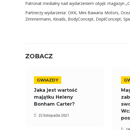
Patronat medialny nad wydarzeniem objęli: magazyn „C
Partnerzy wydarzenia: OKK, Mini Bawaria Motors, Ocean
Zimmermann, Kinads, BodyConcept, DepilConcept, Spe
ZOBACZ
GWIAZDY
G
Jaka jest wartość
Ma
majątku Heleny
zab
Bonham Carter?
swo
Wcz
22 listopada 2021
pos
14