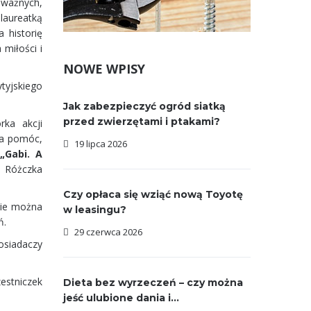
oważnych,
 laureatką
 historię
miłości i
NOWE WPISY
tyjskiego
Jak zabezpieczyć ogród siatką
przed zwierzętami i ptakami?
rka akcji
na pomóc,
19 lipca 2026
i
„Gabi. A
a Różczka
Czy opłaca się wziąć nową Toyotę
zie można
w leasingu?
ń.
29 czerwca 2026
posiadaczy
estniczek
Dieta bez wyrzeczeń – czy można
jeść ulubione dania i...