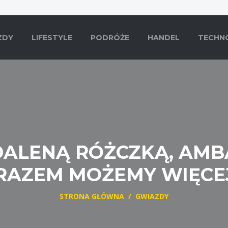
ZDY
LIFESTYLE
PODRÓŻE
HANDEL
TECHN
ALENĄ RÓŻCZKĄ, AMB
RAZEM MOŻEMY WIĘCE
STRONA GŁÓWNA
/
GWIAZDY