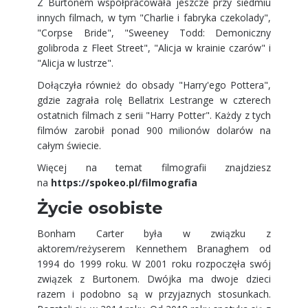
Z Burtonem współpracowała jeszcze przy siedmiu
innych filmach, w tym "Charlie i fabryka czekolady",
"Corpse Bride", "Sweeney Todd: Demoniczny
golibroda z Fleet Street", "Alicja w krainie czarów" i
"Alicja w lustrze".
Dołączyła również do obsady "Harry'ego Pottera",
gdzie zagrała rolę Bellatrix Lestrange w czterech
ostatnich filmach z serii "Harry Potter". Każdy z tych
filmów zarobił ponad 900 milionów dolarów na
całym świecie.
Więcej na temat filmografii znajdziesz
na
https://spokeo.pl/filmografia
Życie osobiste
Bonham Carter była w związku z
aktorem/reżyserem Kennethem Branaghem od
1994 do 1999 roku. W 2001 roku rozpoczęła swój
związek z Burtonem. Dwójka ma dwoje dzieci
razem i podobno są w przyjaznych stosunkach.