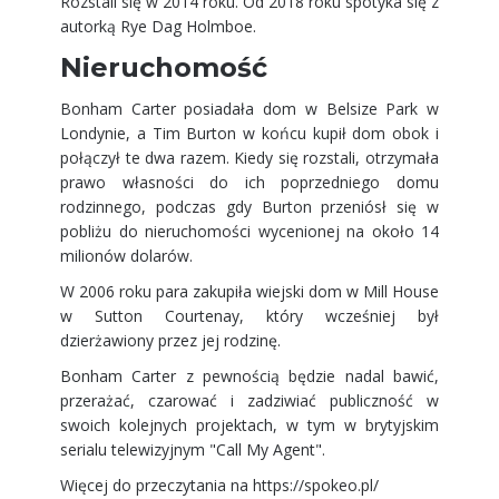
Rozstali się w 2014 roku. Od 2018 roku spotyka się z
autorką Rye Dag Holmboe.
Nieruchomość
Bonham Carter posiadała dom w Belsize Park w
Londynie, a Tim Burton w końcu kupił dom obok i
połączył te dwa razem. Kiedy się rozstali, otrzymała
prawo własności do ich poprzedniego domu
rodzinnego, podczas gdy Burton przeniósł się w
pobliżu do nieruchomości wycenionej na około 14
milionów dolarów.
W 2006 roku para zakupiła wiejski dom w Mill House
w Sutton Courtenay, który wcześniej był
dzierżawiony przez jej rodzinę.
Bonham Carter z pewnością będzie nadal bawić,
przerażać, czarować i zadziwiać publiczność w
swoich kolejnych projektach, w tym w brytyjskim
serialu telewizyjnym "Call My Agent".
Więcej do przeczytania na
https://spokeo.pl/