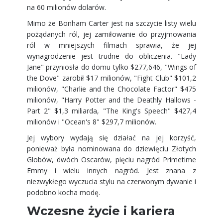
na 60 milionów dolarów.
Mimo że Bonham Carter jest na szczycie listy wielu
pożądanych ról, jej zamiłowanie do przyjmowania
ról w mniejszych filmach sprawia, że jej
wynagrodzenie jest trudne do obliczenia. "Lady
Jane" przyniosła do domu tylko $277,646, "Wings of
the Dove" zarobił $17 milionów, "Fight Club" $101,2
milionów, "Charlie and the Chocolate Factor" $475
milionów, "Harry Potter and the Deathly Hallows -
Part 2" $1,3 miliarda, "The King's Speech" $427,4
milionów i "Ocean's 8" $297,7 milionów.
Jej wybory wydają się działać na jej korzyść,
ponieważ była nominowana do dziewięciu Złotych
Globów, dwóch Oscarów, pięciu nagród Primetime
Emmy i wielu innych nagród. Jest znana z
niezwykłego wyczucia stylu na czerwonym dywanie i
podobno kocha modę.
Wczesne życie i kariera