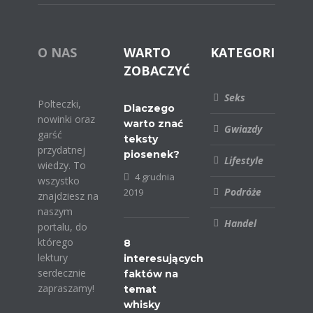
O NAS
WARTO
KATEGORIE
ZOBACZYĆ
Seks
Polteczki,
Dlaczego
nowinki oraz
warto znać
Gwiazdy
garść
teksty
przydatnej
piosenek?
Lifestyle
wiedzy. To
4 grudnia
wszystko
Podróże
2019
znajdziesz na
naszym
Handel
portalu, do
którego
8
lektury
interesujących
serdecznie
faktów na
zapraszamy!
temat
whisky