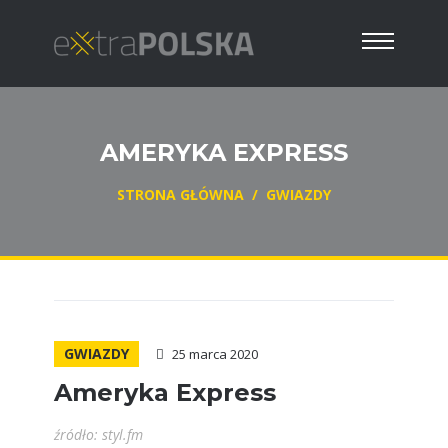
AMERYKA EXPRESS
STRONA GŁÓWNA
/
GWIAZDY
GWIAZDY
25 marca 2020
Ameryka Express
źródło: styl.fm