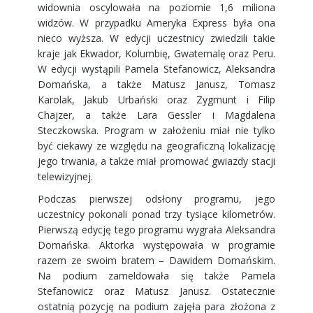
widownia oscylowała na poziomie 1,6 miliona
widzów. W przypadku
Ameryka Express była ona
nieco wyższa. W edycji uczestnicy zwiedzili takie
kraje jak Ekwador, Kolumbię, Gwatemalę oraz Peru.
W edycji wystąpili Pamela Stefanowicz, Aleksandra
Domańska, a także Matusz Janusz, Tomasz
Karolak, Jakub Urbański oraz Zygmunt i Filip
Chajzer, a także Lara Gessler i Magdalena
Steczkowska. Program w założeniu miał nie tylko
być ciekawy ze względu na geograficzną lokalizację
jego trwania, a także miał promować gwiazdy stacji
telewizyjnej.
Podczas pierwszej odsłony programu, jego
uczestnicy pokonali ponad trzy tysiące kilometrów.
Pierwszą edycję tego programu wygrała Aleksandra
Domańska. Aktorka występowała w programie
razem ze swoim bratem – Dawidem Domańskim.
Na podium zameldowała się także Pamela
Stefanowicz oraz Matusz Janusz. Ostatecznie
ostatnią pozycję na podium zajęła para złożona z