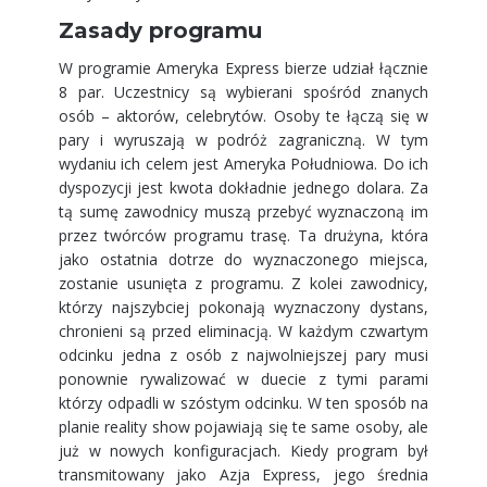
Zasady programu
W programie Ameryka Express bierze udział łącznie
8 par. Uczestnicy są wybierani spośród znanych
osób – aktorów, celebrytów. Osoby te łączą się w
pary i wyruszają w podróż zagraniczną. W tym
wydaniu ich celem jest Ameryka Południowa. Do ich
dyspozycji jest kwota dokładnie jednego dolara. Za
tą sumę zawodnicy muszą przebyć wyznaczoną im
przez twórców programu trasę. Ta drużyna, która
jako ostatnia dotrze do wyznaczonego miejsca,
zostanie usunięta z programu. Z kolei zawodnicy,
którzy najszybciej pokonają wyznaczony dystans,
chronieni są przed eliminacją. W każdym czwartym
odcinku jedna z osób z najwolniejszej pary musi
ponownie rywalizować w duecie z tymi parami
którzy odpadli w szóstym odcinku. W ten sposób na
planie reality show pojawiają się te same osoby, ale
już w nowych konfiguracjach. Kiedy program był
transmitowany jako Azja Express, jego średnia