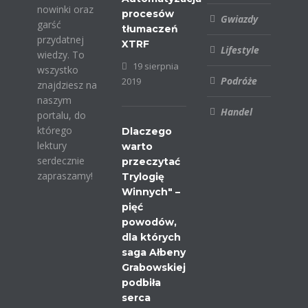
nowinki oraz
procesów
Gwiazdy
garść
tłumaczeń
przydatnej
XTRF
Lifestyle
wiedzy. To
19 sierpnia
wszystko
Podróże
2019
znajdziesz na
naszym
Handel
portalu, do
którego
Dlaczego
lektury
warto
serdecznie
przeczytać
zapraszamy!
Trylogię
Winnych" –
pięć
powodów,
dla których
saga Ałbeny
Grabowskiej
podbiła
serca