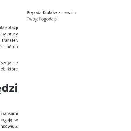
Pogoda Kraków
z serwisu
TwojaPogoda.pl
kceptacji
iny pracy
transfer.
czekać na
ryzuje się
ób, które
ędzi
finansami
omagają w
ansowe. Z