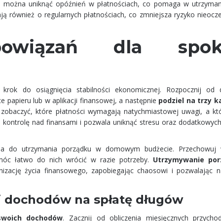
ji można uniknąć opóźnień w płatnościach, co pomaga w utrzyman
ją również o regularnych płatnościach, co zmniejsza ryzyko nieocz
bowiązań dla spok
rok do osiągnięcia stabilności ekonomicznej. Rozpocznij od 
e papieru lub w aplikacji finansowej, a następnie
podziel na trzy k
wala zobaczyć, które płatności wymagają natychmiastowej uwagi, a k
 kontrolę nad finansami i pozwala uniknąć stresu oraz dodatkowyc
dna do utrzymania porządku w domowym budżecie. Przechowuj w
móc łatwo do nich wrócić w razie potrzeby.
Utrzymywanie po
nizację życia finansowego, zapobiegając chaosowi i pozwalając n
ji dochodów na spłatę długów
 swoich dochodów
. Zacznij od obliczenia miesięcznych przych