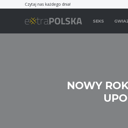
Czytaj nas każdego dnia!
SEKS
GWIA
NOWY ROK 
UPO