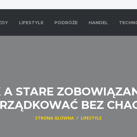
ZDY
LIFESTYLE
PODRÓŻE
HANDEL
TECHN
A STARE ZOBOWIĄZANI
RZĄDKOWAĆ BEZ CHA
STRONA GŁÓWNA
/
LIFESTYLE