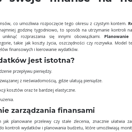
ansów, co umożliwia rozpoczęcie tego okresu z czystym kontem.
R
ynajmniej godzinę tygodniowo, to sposób na utrzymanie kontroli n
 uniknąć rozpraszania się innymi obowiązkami.
Planowanie
orie, takie jak koszty życia, oszczędności czy rozrywka. Model 
elów finansowych i kierowanie wydatków.
datków jest istotna?
dzenie przepływu pieniędzy.
 związanej z nieświadomością, gdzie ulatują pieniądze.
ji kosztów oraz te bardziej elastyczne.
użenia.
nie zarządzania finansami
ch jak planowane przelewy czy stałe zlecenia, znacznie ułatwia za
 do kontroli wydatków i planowania budżetu, które umożliwiają moni