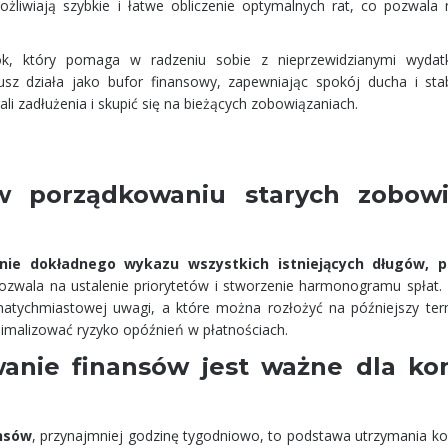
umożliwiają szybkie i łatwe obliczenie optymalnych rat, co pozwala
k, który pomaga w radzeniu sobie z nieprzewidzianymi wydat
usz działa jako bufor finansowy, zapewniając spokój ducha i sta
li zadłużenia i skupić się na bieżących zobowiązaniach.
w porządkowaniu starych zobow
nie dokładnego wykazu wszystkich istniejących długów, p
ozwala na ustalenie priorytetów i stworzenie harmonogramu spłat.
natychmiastowej uwagi, a które można rozłożyć na późniejszy ter
inimalizować ryzyko opóźnień w płatnościach.
anie finansów jest ważne dla kon
ansów
, przynajmniej godzinę tygodniowo, to podstawa utrzymania kon