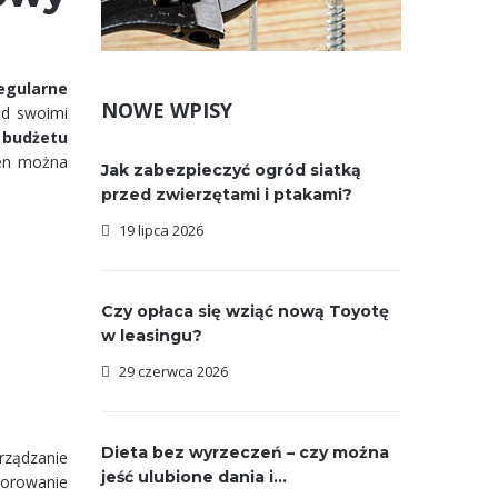
egularne
NOWE WPISY
ad swoimi
 budżetu
ten można
Jak zabezpieczyć ogród siatką
przed zwierzętami i ptakami?
19 lipca 2026
Czy opłaca się wziąć nową Toyotę
w leasingu?
29 czerwca 2026
Dieta bez wyrzeczeń – czy można
rządzanie
jeść ulubione dania i...
torowanie