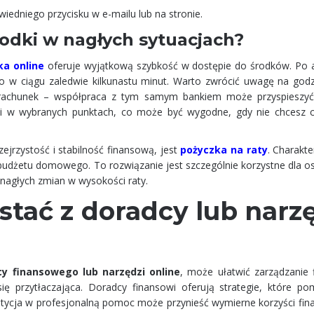
wiedniego przycisku w e-mailu lub na stronie.
odki w nagłych sytuacjach?
ka online
oferuje wyjątkową szybkość w dostępie do środków. Po a
 w ciągu zaledwie kilkunastu minut. Warto zwrócić uwagę na godz
achunek – współpraca z tym samym bankiem może przyspieszyć 
wki w wybranych punktach, co może być wygodne, gdy nie chcesz 
jrzystość i stabilność finansową, jest
pożyczka na raty
. Charakte
udżetu domowego. To rozwiązanie jest szczególnie korzystne dla os
nagłych zmian w wysokości raty.
stać z doradcy lub narz
y finansowego lub narzędzi online
, może ułatwić zarządzanie 
się przytłaczająca. Doradcy finansowi oferują strategie, które p
stycja w profesjonalną pomoc może przynieść wymierne korzyści fin