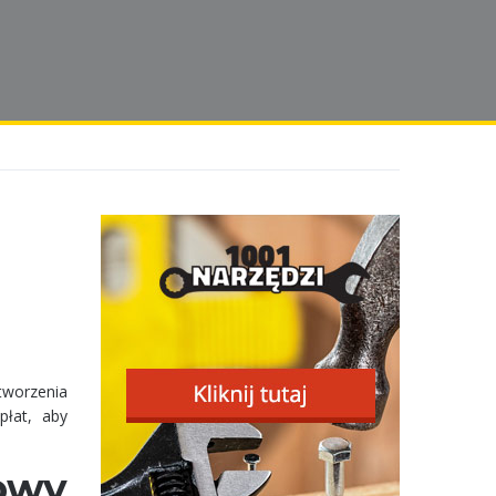
stworzenia
płat, aby
owy