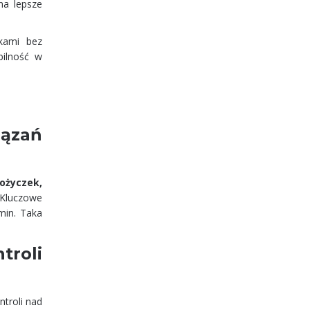
 na lepsze
kami bez
bilność w
iązań
ożyczek,
 Kluczowe
min. Taka
troli
troli nad