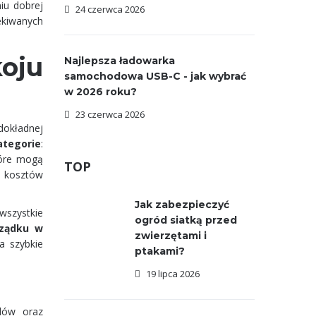
iu dobrej
24 czerwca 2026
ekiwanych
oju
Najlepsza ładowarka
samochodowa USB-C - jak wybrać
w 2026 roku?
23 czerwca 2026
dokładnej
ategorie
:
tóre mogą
TOP
h kosztów
Jak zabezpieczyć
szystkie
ogród siatką przed
rządku w
zwierzętami i
a szybkie
ptakami?
19 lipca 2026
odów oraz