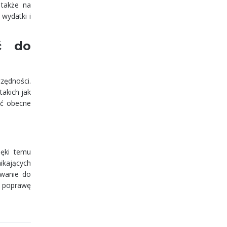
 także na
wydatki i
ć do
zędności.
takich jak
ać obecne
ięki temu
ikających
owanie do
i poprawę