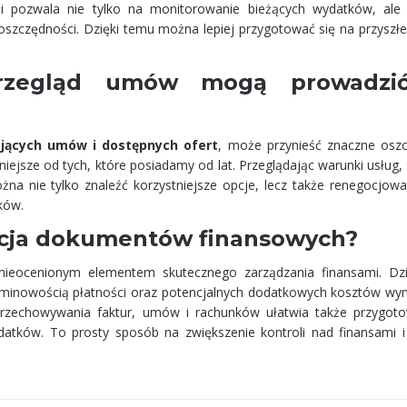
 pozwala nie tylko na monitorowanie bieżących wydatków, ale
szczędności. Dzięki temu można lepiej przygotować się na przyszłe 
rzegląd umów mogą prowadzi
jących umów i dostępnych ofert
, może przynieść znaczne oszc
iejsze od tych, które posiadamy od lat. Przeglądając warunki usług, 
a nie tylko znaleźć korzystniejsze opcje, lecz także renegocjow
ków.
zacja dokumentów finansowych?
nieocenionym elementem skutecznego zarządzania finansami. Dz
minowością płatności oraz potencjalnych dodatkowych kosztów wyn
rzechowywania faktur, umów i rachunków ułatwia także przygot
datków. To prosty sposób na zwiększenie kontroli nad finansami 