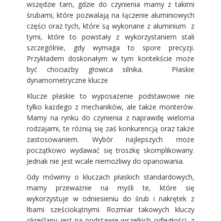
wszędzie tam, gdzie do czynienia mamy z takimi
śrubami, które pozwalają na łączenie aluminiowych
części oraz tych, które są wykonane z aluminium z
tymi, które to powstały z wykorzystaniem stali
szczególnie, gdy wymaga to spore precyzji.
Przykładem doskonałym w tym kontekście może
być chociażby głowica silnika. Płaskie
dynamometryczne klucze
Klucze płaskie to wyposażenie podstawowe nie
tylko każdego z mechaników, ale także monterów.
Mamy na rynku do czynienia z naprawdę wieloma
rodzajami, te różnią się zaś konkurencją oraz także
zastosowaniem. Wybór najlepszych może
początkowo wydawać się troszkę skomplikowany.
Jednak nie jest wcale niemożliwy do opanowania.
Gdy mówimy o kluczach płaskich standardowych,
mamy przeważnie na myśli te, które się
wykorzystuje w odniesieniu do śrub i nakrętek z
łbami sześciokątnymi. Rozmiar takowych kluczy
określany jest na podstawie wszelkich odległości, z