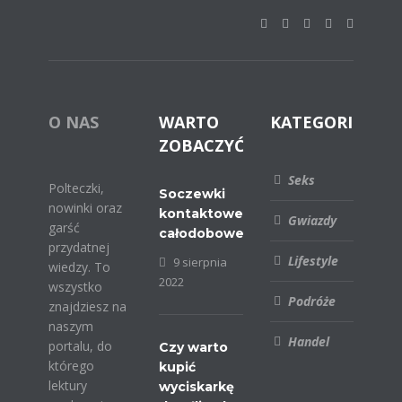
O NAS
WARTO
KATEGORIE
ZOBACZYĆ
Seks
Polteczki,
Soczewki
nowinki oraz
kontaktowe
Gwiazdy
garść
całodobowe
przydatnej
Lifestyle
9 sierpnia
wiedzy. To
2022
wszystko
Podróże
znajdziesz na
naszym
Handel
portalu, do
Czy warto
którego
kupić
lektury
wyciskarkę