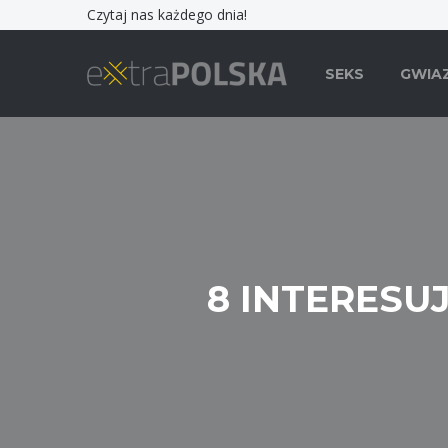
Czytaj nas każdego dnia!
SEKS
GWIA
8 INTERESU