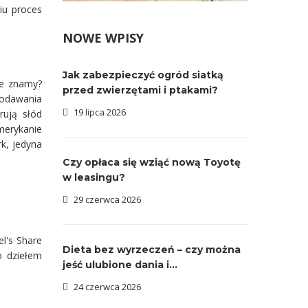
iu proces
NOWE WPISY
Jak zabezpieczyć ogród siatką
ze znamy?
przed zwierzętami i ptakami?
 dodawania
19 lipca 2026
rują słód
merykanie
k, jedyna
Czy opłaca się wziąć nową Toyotę
w leasingu?
29 czerwca 2026
l's Share
Dieta bez wyrzeczeń – czy można
o dziełem
jeść ulubione dania i...
24 czerwca 2026