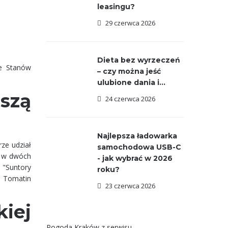
leasingu?
29 czerwca 2026
Dieta bez wyrzeczeń
ze Stanów
– czy można jeść
ulubione dania i...
pszą
24 czerwca 2026
Najlepsza ładowarka
rze udział
samochodowa USB-C
są w dwóch
- jak wybrać w 2026
 "Suntory
roku?
y Tomatin
23 czerwca 2026
iej
Pogoda Kraków
z serwisu