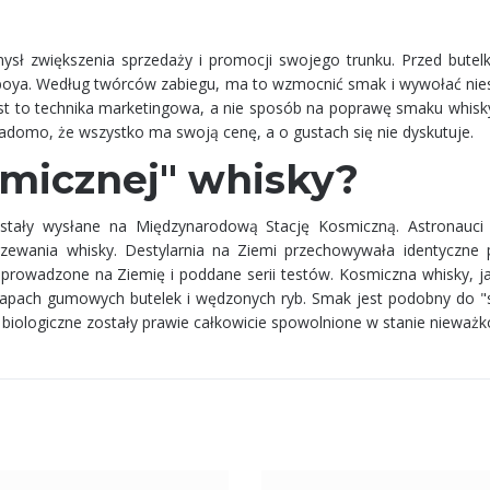
ysł zwiększenia sprzedaży i promocji swojego trunku. Przed bute
ayboya. Według twórców zabiegu, ma to wzmocnić smak i wywołać ni
est to technika marketingowa, a nie sposób na poprawę smaku whisky
domo, że wszystko ma swoją cenę, a o gustach się nie dyskutuje.
smicznej" whisky?
tały wysłane na Międzynarodową Stację Kosmiczną. Astronauci 
jrzewania whisky. Destylarnia na Ziemi przechowywała identyczne 
sprowadzone na Ziemię i poddane serii testów. Kosmiczna whisky, ja
 zapach gumowych butelek i wędzonych ryb. Smak jest podobny do "
biologiczne zostały prawie całkowicie spowolnione w stanie nieważko