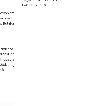
TwojaPogoda.pl
lkowaniem
esamowite
. Butelka
zmieszali
próbki do
k opisują
słodzonej
ści.