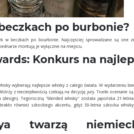
beczkach po burbonie?
ek w beczkach po bourbonie. Najczęściej sprowadzane są one 
bednarze montują je wyłącznie na miejscu.
ards: Konkurs na najle
whisky wybierają najlepsze whisky z całego świata. W wydarzeniu bie
tórzy z niecierpliwością czekają na decyzję jury. Trunki oceniane 
 (design). Tegoroczną "blended whisky" została japońska 21-letnia
abrakło również szkockiego akcentu, gdyż 30-letnia szkocka whisk
oya twarzą niemieck