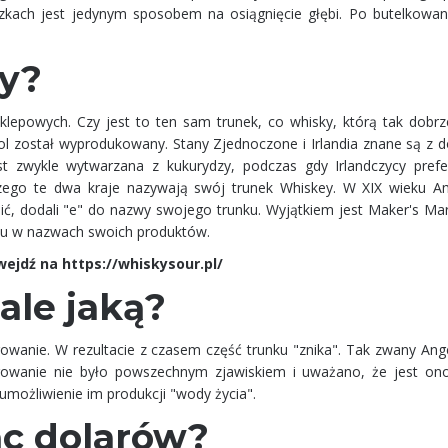
zkach jest jedynym sposobem na osiągnięcie głębi. Po butelkowan
y?
klepowych. Czy jest to ten sam trunek, co whisky, którą tak dobr
ohol został wyprodukowany. Stany Zjednoczone i Irlandia znane są z
st zwykle wytwarzana z kukurydzy, podczas gdy Irlandczycy prefe
dlaczego te dwa kraje nazywają swój trunek Whiskey. W XIX wieku A
ić, dodali "e" do nazwy swojego trunku. Wyjątkiem jest Maker's Mar
isu w nazwach swoich produktów.
 wejdź na
https://whiskysour.pl/
 ale jaką?
owanie. W rezultacie z czasem część trunku "znika". Tak zwany Ange
arowanie nie było powszechnym zjawiskiem i uważano, że jest on
umożliwienie im produkcji "wody życia".
ąc dolarów?