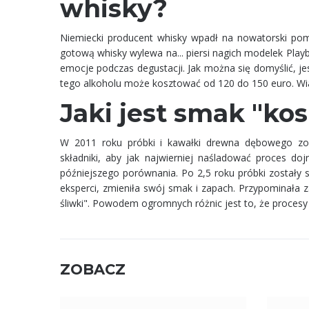
whisky?
Niemiecki producent whisky wpadł na nowatorski pom
gotową whisky wylewa na... piersi nagich modelek Pl
emocje podczas degustacji. Jak można się domyślić, j
tego alkoholu może kosztować od 120 do 150 euro. Wia
Jaki jest smak "ko
W 2011 roku próbki i kawałki drewna dębowego zos
składniki, aby jak najwierniej naśladować proces do
późniejszego porównania. Po 2,5 roku próbki zostały 
eksperci, zmieniła swój smak i zapach. Przypominała
śliwki". Powodem ogromnych różnic jest to, że procesy 
ZOBACZ