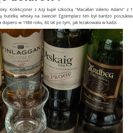
sky. Kolekcjoner z Azji kupił szkocką "Macallan Valerio Adami" z 1
ą butelkę whisky na świecie! Egzemplarz ten był bardzo poszukiw
opiero w 1986 roku, 60 lat po tym, jak leżakowała w kadzi.