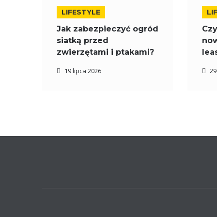
LIFESTYLE
LI
Jak zabezpieczyć ogród
Czy
siatką przed
now
zwierzętami i ptakami?
lea
19 lipca 2026
29