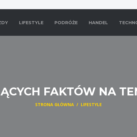
ZDY
LIFESTYLE
PODRÓŻE
HANDEL
TECHN
JĄCYCH FAKTÓW NA T
STRONA GŁÓWNA
/
LIFESTYLE