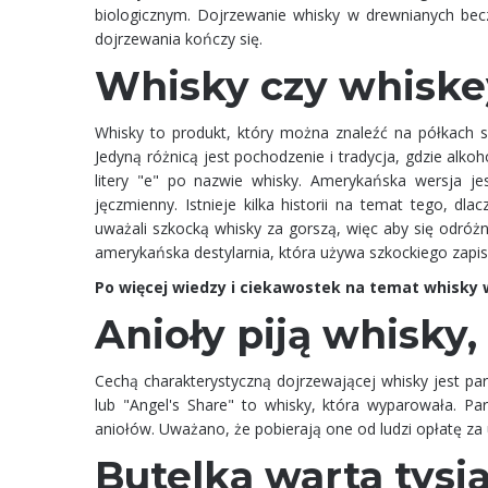
biologicznym. Dojrzewanie whisky w drewnianych bec
dojrzewania kończy się.
Whisky czy whiske
Whisky to produkt, który można znaleźć na półkach s
Jedyną różnicą jest pochodzenie i tradycja, gdzie alk
litery "e" po nazwie whisky. Amerykańska wersja je
jęczmienny. Istnieje kilka historii na temat tego, 
uważali szkocką whisky za gorszą, więc aby się odróżn
amerykańska destylarnia, która używa szkockiego zap
Po więcej wiedzy i ciekawostek na temat whisky
Anioły piją whisky,
Cechą charakterystyczną dojrzewającej whisky jest par
lub "Angel's Share" to whisky, która wyparowała. P
aniołów. Uważano, że pobierają one od ludzi opłatę za 
Butelka warta tysi