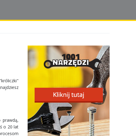
róliczki"
najdziesz
o prawdą,
ś o 20 lat
procesom