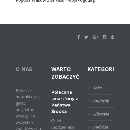
Pogoda Kraków
z serwisu
TwojaPogoda.pl
O NAS
WARTO
KATEGORIE
ZOBACZYĆ
Seks
Polteczki,
Polecane
nowinki oraz
smartfony z
Gwiazdy
garść
Państwa
przydatnej
Środka
Lifestyle
wiedzy. To
28
wszystko
Podróże
października
znajdziesz na