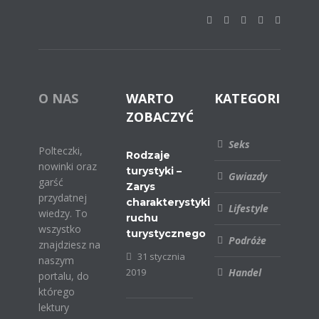
O NAS
WARTO
KATEGORIE
ZOBACZYĆ
Seks
Polteczki,
Rodzaje
nowinki oraz
turystyki –
Gwiazdy
garść
Zarys
przydatnej
charakterystyki
Lifestyle
wiedzy. To
ruchu
wszystko
turystycznego
Podróże
znajdziesz na
31 stycznia
naszym
2019
Handel
portalu, do
którego
lektury