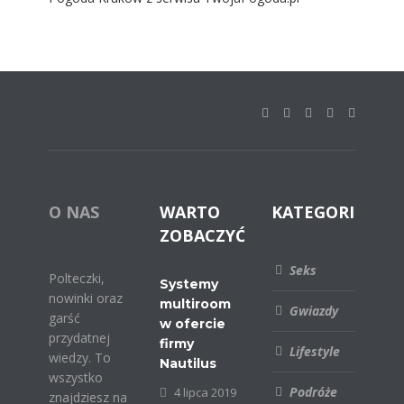
O NAS
WARTO
KATEGORIE
ZOBACZYĆ
Seks
Polteczki,
Systemy
nowinki oraz
multiroom
Gwiazdy
garść
w ofercie
przydatnej
firmy
Lifestyle
wiedzy. To
Nautilus
wszystko
Podróże
4 lipca 2019
znajdziesz na