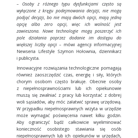
– Osoby z różnego typu dysfunkcjami często są
wyłączone z kręgu podejmowania decyzji, nie mogą
podjąć decyzji, bo nie mają dwóch opcji, mają jedną
opcję albo zero opcji, więc ich wolność jest
zawieszona. Nowe technologie mogą poszerzyć ich
pole działania poprzez dodanie im dostępu do
większej liczby opcji –
mówi agencji informacyjnej
Newseria Lifestyle Szymon Hołownia, dziennikarz
i publicysta.
Innowacyjne rozwiązania technologiczne pomagają
również zaoszczędzić czas, energię i siły, których
chorym osobom często brakuje. Obecnie osoby
z niepełnosprawnościami lub ich opiekunowie
muszą się zwalniać z pracy lub korzystać z dobrej
woli sąsiadów, aby móc załatwić sprawę urzędową.
W przypadku niepełnosprawnych wizyta w urzędzie
może wymagać poświęcenia nawet kilku godzin.
Aby ograniczyć bądź całkowicie wyeliminować
konieczność osobistego stawiania się osób
niepełnosprawnych lub ich opiekunów w urzędach,