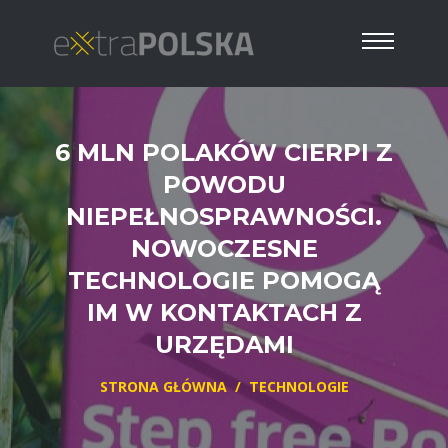
6 MLN POLAKÓW CIERPI Z
POWODU
NIEPEŁNOSPRAWNOŚCI.
NOWOCZESNE
TECHNOLOGIE POMOGĄ
IM W KONTAKTACH Z
URZĘDAMI
STRONA GŁÓWNA
/
TECHNOLOGIE