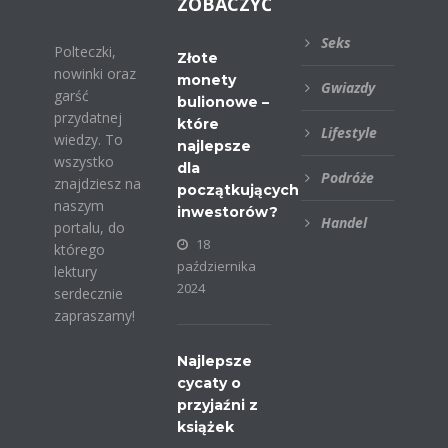
ZOBACZYĆ
Seks
Polteczki,
Złote
nowinki oraz
monety
Gwiazdy
garść
bulionowe –
przydatnej
które
Lifestyle
wiedzy. To
najlepsze
wszystko
dla
Podróże
znajdziesz na
początkujących
naszym
inwestorów?
Handel
portalu, do
18
którego
października
lektury
2024
serdecznie
zapraszamy!
Najlepsze
cycaty o
przyjaźni z
książek