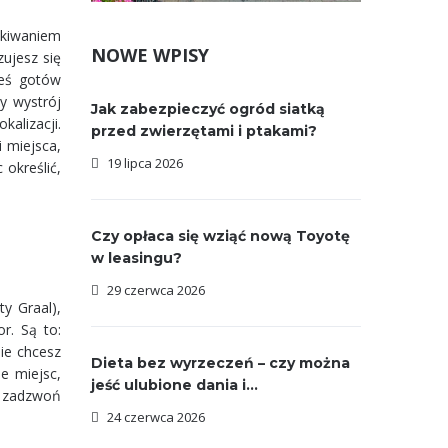
ukiwaniem
NOWE WPISY
zujesz się
teś gotów
y wystrój
Jak zabezpieczyć ogród siatką
kalizacji.
przed zwierzętami i ptakami?
i miejsca,
19 lipca 2026
 określić,
Czy opłaca się wziąć nową Toyotę
w leasingu?
29 czerwca 2026
y Graal),
r. Są to:
Nie chcesz
Dieta bez wyrzeczeń – czy można
le miejsc,
jeść ulubione dania i...
i, zadzwoń
24 czerwca 2026