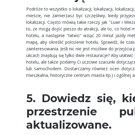
Podróże to wszystko o lokalizacji, lokalizacji, lokalizacj
mieście, nie zamierzasz być szczęśliwy, kiedy przyj
lokalizacji. Często mówią takie rzeczy jak "Luwr i Wie
to, że mogą dojść pieszo do atrakcji, ale to, co hote
hotelu, a następnie "łatwo" wziąć 20 minut jazdy met
mapę, aby określić położenie hotelu. Sprawdź, ile czas
zainteresowania. Jeśli nic nie jest możliwe do przejścia
ulicach znajdują się tylko dwie restauracje? Aby ułatwi
hotelu, ale także podamy Ci uczciwe szacunki dotyczące c
lub samochodem. Dostarczamy również ocen dotycząc
mieszkalna, historyczne centrum miasta itp.) i ogólnej 
5. Dowiedz się, k
przestrzenie p
aktualizowane.