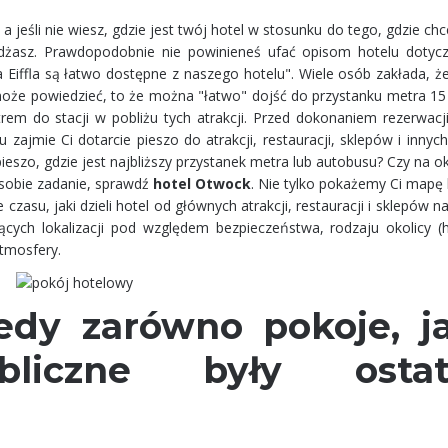
i, a jeśli nie wiesz, gdzie jest twój hotel w stosunku do tego, gdzie ch
eżdżasz. Prawdopodobnie nie powinieneś ufać opisom hotelu dotyc
ża Eiffla są łatwo dostępne z naszego hotelu". Wiele osób zakłada, 
l może powiedzieć, to że można "łatwo" dojść do przystanku metra 1
rem do stacji w pobliżu tych atrakcji. Przed dokonaniem rezerwacj
u zajmie Ci dotarcie pieszo do atrakcji, restauracji, sklepów i inny
 pieszo, gdzie jest najbliższy przystanek metra lub autobusu? Czy na o
ć sobie zadanie, sprawdź
hotel Otwock
. Nie tylko pokażemy Ci mapę l
zasu, jaki dzieli hotel od głównych atrakcji, restauracji i sklepów n
ych lokalizacji pod względem bezpieczeństwa, rodzaju okolicy (
atmosfery.
iedy zarówno pokoje, j
ubliczne były ostat