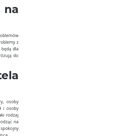
e na
problemów
problemy z
y będą dla
dróżują do
ela
ry, osoby
ł i osoby
ki rodzaj
hodząc na
ć spokojny
jsca.