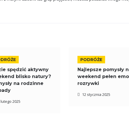
ODRÓŻE
PODRÓŻE
ie spędzić aktywny
Najlepsze pomysły n
kend blisko natury?
weekend pełen emoc
ysły na rodzinne
rozrywki
pady
12 stycznia 2025
 lutego 2025