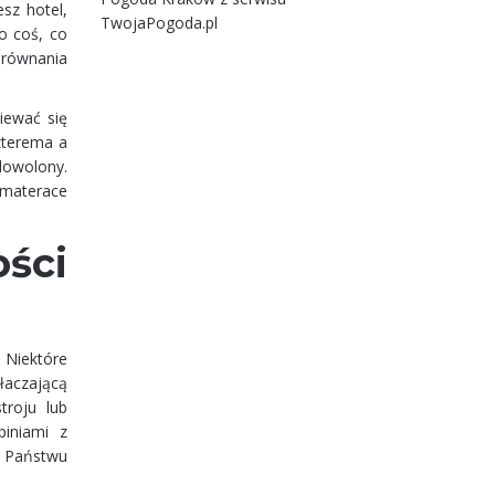
sz hotel,
TwojaPogoda.pl
o coś, co
orównania
ziewać się
czterema a
adowolony.
y materace
ści
. Niektóre
łaczającą
troju lub
piniami z
ić Państwu