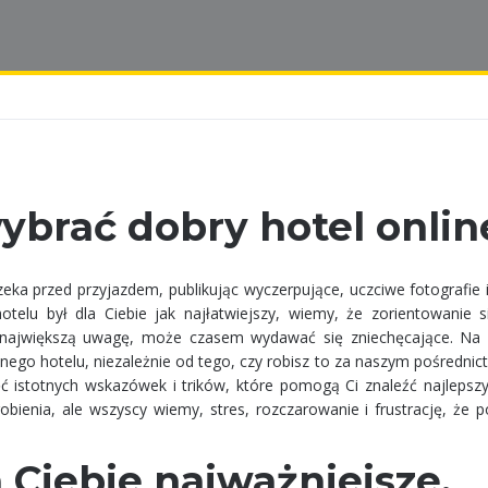
ybrać dobry hotel onlin
czeka przed przyjazdem, publikując wyczerpujące, uczciwe fotografie 
otelu był dla Ciebie jak najłatwiejszy, wiemy, że zorientowanie s
ć największą uwagę, może czasem wydawać się zniechęcające. Na 
nego hotelu, niezależnie od tego, czy robisz to za naszym pośredni
ęć istotnych wskazówek i trików, które pomogą Ci znaleźć najlepszy
ienia, ale wszyscy wiemy, stres, rozczarowanie i frustrację, że p
a Ciebie najważniejsze.