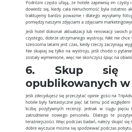
Podróżni często ufają, że hotele zapewnią im czysty i
dowiedz się, kiedy cała nieruchomość była ostatnio a
traktujemy bardzo poważnie i dlatego wysyłamy fotog
pomiędzy naszymi zdjęciami a zdjęciami marketingowy
Jeśli hotel dokonał aktualizacji lub renowacji swoich
czystego, dobrze utrzymanego wystroju. Nikt nie chce 
sześcioma latami jest czas, kiedy rzeczy zaczynają wyg
Nie skupiaj się tylko na wystroju, jeśli chodzi o pytan
zostały wymienione, więc nie skończysz śpiąc na obwi
6. Skup się 
opublikowanych w 
Jeśli zdecydujesz się przeczytać opinie gości na TripAd
hotele były fantastyczne pięć lat temu pod względem
liczbę pozytywnych recenzji. Jednak w ciągu pięciu 
zatrudnienie nowego personelu. Dlatego te pozyty
teraźniejszości. Więc podczas badań, należy skupić się
dobre wyczucie można się spodziewać podczas pobytu