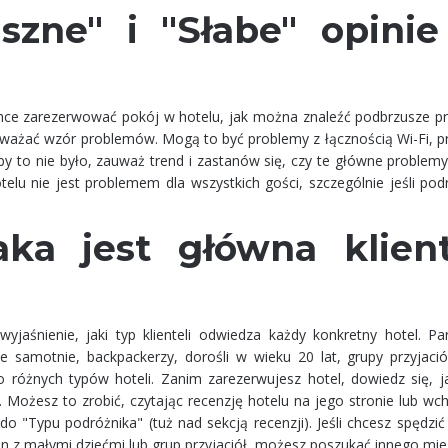
aszne" i "Słabe" opini
hce zarezerwować pokój w hotelu, jak można znaleźć podbrzusze 
zauważać wzór problemów. Mogą to być problemy z łącznością Wi-Fi, 
 by to nie było, zauważ trend i zastanów się, czy te główne problem
telu nie jest problemem dla wszystkich gości, szczególnie jeśli po
aka jest główna klient
jaśnienie, jaki typ klienteli odwiedza każdy konkretny hotel. Pa
e samotnie, backpackerzy, dorośli w wieku 20 lat, grupy przyjació
różnych typów hoteli. Zanim zarezerwujesz hotel, dowiedz się, ja
Możesz to zrobić, czytając recenzję hotelu na jego stronie lub wc
 do "Typu podróżnika" (tuż nad sekcją recenzji). Jeśli chcesz spędzi
dzin z małymi dziećmi lub grup przyjaciół, możesz poszukać innego mie