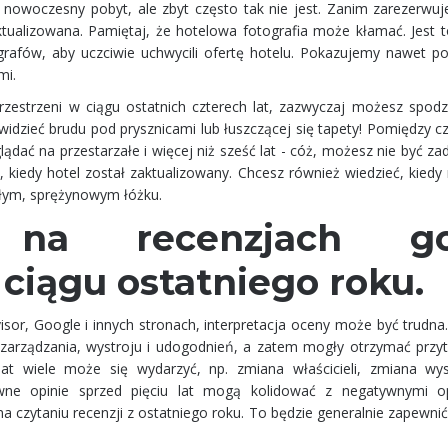
 nowoczesny pobyt, ale zbyt często tak nie jest. Zanim zarezerwuje
ktualizowana. Pamiętaj, że hotelowa fotografia może kłamać. Jest t
rafów, aby uczciwie uchwycili ofertę hotelu. Pokazujemy nawet p
mi.
 przestrzeni w ciągu ostatnich czterech lat, zazwyczaj możesz spod
widzieć brudu pod prysznicami lub łuszczącej się tapety! Pomiędzy 
lądać na przestarzałe i więcej niż sześć lat - cóż, możesz nie być z
ie, kiedy hotel został zaktualizowany. Chcesz również wiedzieć, kied
słym, sprężynowym łóżku.
na recenzjach go
ciągu ostatniego roku.
visor, Google i innych stronach, interpretacja oceny może być trudna
 zarządzania, wystroju i udogodnień, a zatem mogły otrzymać przyt
lat wiele może się wydarzyć, np. zmiana właścicieli, zmiana wys
wne opinie sprzed pięciu lat mogą kolidować z negatywnymi o
 na czytaniu recenzji z ostatniego roku. To będzie generalnie zapewn
.