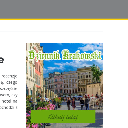
e
i recenzje
ię, czego
szczęście
ctwem, czy
 hotel na
ochodzi z