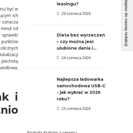
Napisz do naszej redakcji
leasingu?
cesz być w
29 czerwca 2026
zącym ich
że oznacza
5 minut od
i sprawdź
Dieta bez wyrzeczeń
ch punktów
– czy można jeść
kolicznych
ulubione dania i...
okalizacji
24 czerwca 2026
a piechotę
handlowa,
Najlepsza ładowarka
samochodowa USB-C
- jak wybrać w 2026
ak i
roku?
nio
23 czerwca 2026
Pogoda Kraków
z serwisu