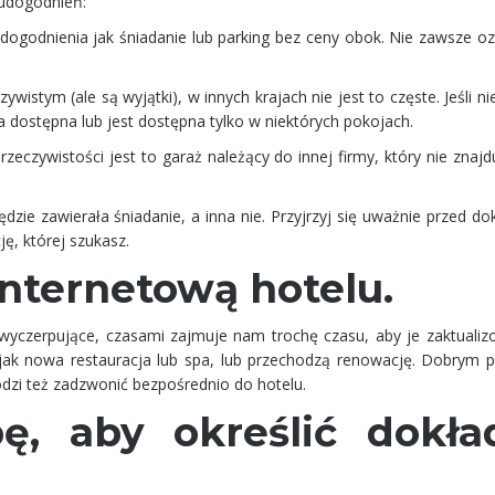
 udogodnień:
dogodnienia jak śniadanie lub parking bez ceny obok. Nie zawsze oz
istym (ale są wyjątki), w innych krajach nie jest to częste. Jeśli ni
a dostępna lub jest dostępna tylko w niektórych pokojach.
zeczywistości jest to garaż należący do innej firmy, który nie znajd
dzie zawierała śniadanie, a inna nie. Przyjrzyj się uważnie przed d
ę, której szukasz.
internetową hotelu.
yczerpujące, czasami zajmuje nam trochę czasu, aby je zaktualiz
ie jak nowa restauracja lub spa, lub przechodzą renowację. Dobrym
odzi też zadzwonić bezpośrednio do hotelu.
ę, aby określić dokła