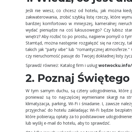
Jeśli nie wiesz, co chcesz od hotelu, jak można kie
zakwaterowania, zrobić szybką listę rzeczy, które wym
bardziej komfortowo w mniejszej, kameralnej nieruc
wydać pieniądze na coś luksusowego? Czy lubisz sta
wnętrz? Aby rozbić to po prostu, najpierw pomyśl o tym
Stamtąd, można następnie rozgałęzić się na rzeczy, ta
takich jak "party vibe" lub "romantycznej atmosferze.
czy nieruchomość pasuje do Twojej dokładnej listy życz
Sprawdź również: Katalog firm i usług
wotwocku.info/
2. Poznaj Świętego
W tym samym duchu, są cztery udogodnienia, które po
ponieważ są to najczęściej wymieniane skargi na str
klimatyzacja, parking, Wi-Fi i śniadanie. I, zawsze nal
przyjechać do hotelu zakładając Wi-Fi będzie bezpłatny,
które pobierają opłaty za to podstawowe udogodnienie)
lub wyślij e-mail do hotelu, aby to sprawdzić.