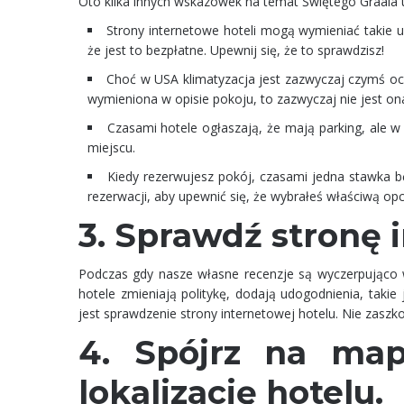
Oto kilka innych wskazówek na temat Świętego Graala
Strony internetowe hoteli mogą wymieniać takie u
że jest to bezpłatne. Upewnij się, że to sprawdzisz!
Choć w USA klimatyzacja jest zazwyczaj czymś oczyw
wymieniona w opisie pokoju, to zazwyczaj nie jest on
Czasami hotele ogłaszają, że mają parking, ale w r
miejscu.
Kiedy rezerwujesz pokój, czasami jedna stawka bę
rezerwacji, aby upewnić się, że wybrałeś właściwą opcj
3. Sprawdź stronę 
Podczas gdy nasze własne recenzje są wyczerpująco w
hotele zmieniają politykę, dodają udogodnienia, tak
jest sprawdzenie strony internetowej hotelu. Nie zaszk
4. Spójrz na map
lokalizację hotelu.