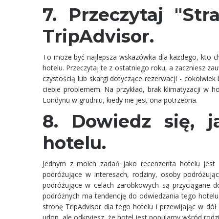
7. Przeczytaj "Str
TripAdvisor.
To może być najlepsza wskazówka dla każdego, kto c
hotelu. Przeczytaj te z ostatniego roku, a zaczniesz 
czystością lub skargi dotyczące rezerwacji - cokolwiek
ciebie problemem. Na przykład, brak klimatyzacji w ho
Londynu w grudniu, kiedy nie jest ona potrzebna.
8. Dowiedz się, j
hotelu.
Jednym z moich zadań jako recenzenta hotelu jest wy
podróżujące w interesach, rodziny, osoby podróżując
podróżujące w celach zarobkowych są przyciągane do 
podróżnych ma tendencję do odwiedzania tego hotelu. 
stronę TripAdvisor dla tego hotelu i przewijając w dół
urlop, ale odkryjesz, że hotel jest popularny wśród ro