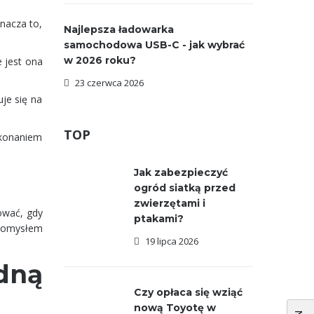
nacza to,
Najlepsza ładowarka
samochodowa USB-C - jak wybrać
w 2026 roku?
e jest ona
23 czerwca 2026
uje się na
TOP
okonaniem
Jak zabezpieczyć
ogród siatką przed
zwierzętami i
ować, gdy
ptakami?
 pomysłem
19 lipca 2026
dną
Czy opłaca się wziąć
nową Toyotę w