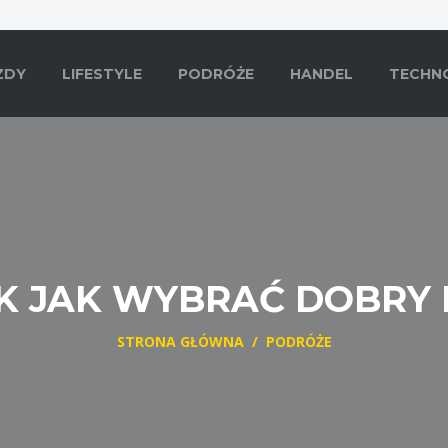
ZDY
LIFESTYLE
PODRÓŻE
HANDEL
TECHN
 JAK WYBRAĆ DOBRY 
STRONA GŁÓWNA
/
PODRÓŻE