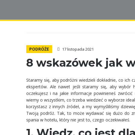
PODRÓŻE
17 listopada 2021
8 wskazówek jak w
Staramy się, aby podróżni wiedzieli dokładnie, co ich 
ekspertów. Ale nawet jeśli staramy się, aby wybór h
oczekujesz i na jakie informacje powinieneś zwróci
wiemy o wszystkim, co trzeba wiedzieć o wyborze ideal
korzystasz z innych źródeł, a my wymyśliliśmy dziewi
Twoją podróż. Tak, to może wydawać się dużo do zrob
spania w hotelu, który nie jest to, czego oczekiwałeś.
1. Wiedz, co jest dl