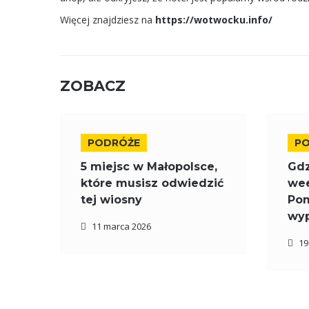
Więcej znajdziesz na
https://wotwocku.info/
ZOBACZ
PODRÓŻE
P
5 miejsc w Małopolsce,
Gdz
które musisz odwiedzić
wee
tej wiosny
Pom
wy
11 marca 2026
19