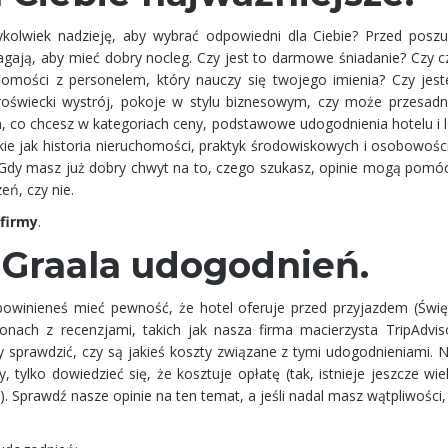
dykolwiek nadzieję, aby wybrać odpowiedni dla Ciebie? Przed posz
agają, aby mieć dobry nocleg. Czy jest to darmowe śniadanie? Czy c
homości z personelem, który nauczy się twojego imienia? Czy jes
roświecki wystrój, pokoje w stylu biznesowym, czy może przesadn
, co chcesz w kategoriach ceny, podstawowe udogodnienia hotelu i lo
kie jak historia nieruchomości, praktyk środowiskowych i osobowośc
" Gdy masz już dobry chwyt na to, czego szukasz, opinie mogą pomóc
eń, czy nie.
firmy
.
 Graala udogodnień.
winieneś mieć pewność, że hotel oferuje przed przyjazdem (Święt
onach z recenzjami, takich jak nasza firma macierzysta TripAdviso
eży sprawdzić, czy są jakieś koszty związane z tymi udogodnieniami. 
 tylko dowiedzieć się, że kosztuje opłatę (tak, istnieje jeszcze wie
. Sprawdź nasze opinie na ten temat, a jeśli nadal masz wątpliwośc