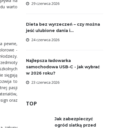
wpływa na
29 czerwca 2026
ędu warto
Dieta bez wyrzeczeń – czy można
jeść ulubione dania i...
24 czerwca 2026
na pewne,
olorowe -
młodzieży.
Najlepsza ładowarka
rzedmioty
samochodowa USB-C - jak wybrać
szkolnych
w 2026 roku?
ie sięgają
ozwija to
23 czerwca 2026
nej pasji
teriałów,
esign oraz
TOP
Jak zabezpieczyć
ogród siatką przed
Na zakupy