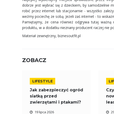
dobrze jest wybrać się z dzieckiem, by samodzielnie 
robić przez internet lub stacjonarnie - wszystko zależ
weźmy pociechę ze sobą. Jeżeli zaś internet - to wska
Pamiętajmy, że cena również odgrywa tutaj ważną ro
produktu, w a dodatku nieznany producent raczej nie 
Materiał zewnętrzny,
biznesoutfit.pl
ZOBACZ
LIFESTYLE
LI
Jak zabezpieczyć ogród
Czy
siatką przed
now
zwierzętami i ptakami?
lea
19 lipca 2026
2