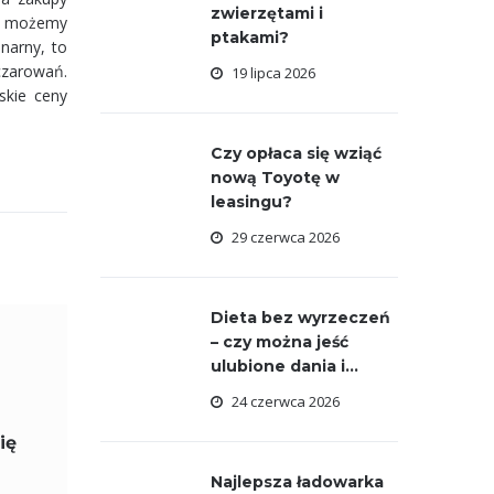
zwierzętami i
py możemy
ptakami?
onarny, to
czarowań.
19 lipca 2026
skie ceny
Czy opłaca się wziąć
nową Toyotę w
leasingu?
29 czerwca 2026
Dieta bez wyrzeczeń
– czy można jeść
ulubione dania i...
24 czerwca 2026
ię
Najlepsza ładowarka