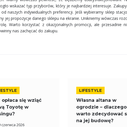
mogło wskazać typ przyborów, który je najbardziej interesuje. Zaku
y od naszych indywidualnych preferencji. Jeśli wybieramy sklep stacj
żmy jej propozycje danego sklepu na ekranie. Unikniemy wówczas roz
lę. Warto korzystać z okazjonalnych promocji, ale przesadnie ni
powinny nas zachęcać do zakupu.
FESTYLE
LIFESTYLE
 opłaca się wziąć
Własna altana w
ą Toyotę w
ogrodzie – dlaczego
singu?
warto zdecydować s
na jej budowę?
9 czerwca 2026