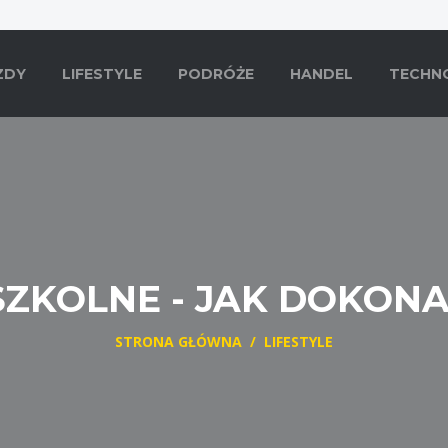
ZDY
LIFESTYLE
PODRÓŻE
HANDEL
TECHN
SZKOLNE - JAK DOKON
STRONA GŁÓWNA
/
LIFESTYLE