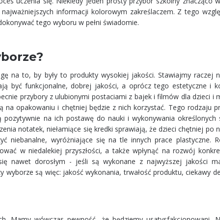
roces uczenia się. Niekiedy jeden prosty przybór szkolny znacząco 
ie najważniejszych informacji kolorowym zakreślaczem. Z tego wzgl
i dokonywać tego wyboru w pełni świadomie.
yborze?
 na to, by były to produkty wysokiej jakości. Stawiajmy raczej 
ją być funkcjonalne, dobrej jakości, a oprócz tego estetyczne i k
ecnie przybory z ulubionymi postaciami z bajek i filmów dla dzieci i 
ą na opakowaniu i chętniej będzie z nich korzystać. Tego rodzaju p
ą pozytywnie na ich postawę do nauki i wykonywania określonych 
a notatek, niełamiące się kredki sprawiają, że dzieci chętniej po n
yć niebanalne, wyróżniające się na tle innych prace plastyczne. R
ać w niedalekiej przyszłości, a także wpłynąć na rozwój konkret
się nawet dorosłym - jeśli są wykonane z najwyższej jakości ma
rzy wyborze są więc: jakość wykonania, trwałość produktu, ciekawy d
nych. Mamy wówczas pewność, że będziemy usatysfakcjonowani. 