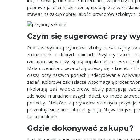
itp.). Ułatwiają one pracę na lekcjach, wspomagają p
poprawę jakości nauki ucznia, np. poprzez zakreślan
stawiać na zakup dobrej jakości przyborów szkolnych 
Czym się sugerować przy w
Podczas wyboru przyborów szkolnych zwracajmy uwagę
znane marki o dobrych opiniach. Przybory szkolne ma
rzucające się w oczy. Sporą popularnością cieszą się ob
Mała uczennica z pewnością ucieszy się z kredek z Elz
cieszą oczy naszych pociech i zdecydowanie wpływaj
zadań. Kolorowe zakreślacze wspomagają proces tworzeni
i kolorują. Zaś wielokolorowe bibuły pomagają tworz
zdolności manualne naszych dzieci, co może zaowocow
pociechy. Niektóre z przyborów szkolnych przydają 
prezentują się z prostotą i elegancją. Najważniejsze p
funkcjonalność.
Gdzie dokonywać zakupu?
Najlepiej wybierajmy miejsca sprawdzone przez in