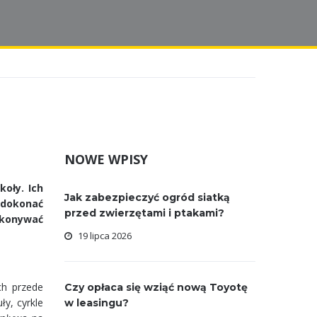
NOWE WPISY
oły. Ich
Jak zabezpieczyć ogród siatką
 dokonać
przed zwierzętami i ptakami?
okonywać
19 lipca 2026
ch przede
Czy opłaca się wziąć nową Toyotę
ły, cyrkle
w leasingu?