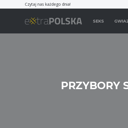
Czytaj nas każdego dnia!
SEKS
GWIA
PRZYBORY 