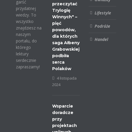
garść
przeczytać
przydatnej
Trylogię
Lifestyle
wiedzy. To
Winnych" –
wszystko
pięć
Podróże
znajdziesz na
powodów,
naszym
dla których
Handel
portalu, do
saga Ałbeny
którego
Grabowskiej
lektury
podbiła
serdecznie
serca
zapraszamy!
Polaków
4 listopada
2024
Wsparcie
doradcze
przy
projektach