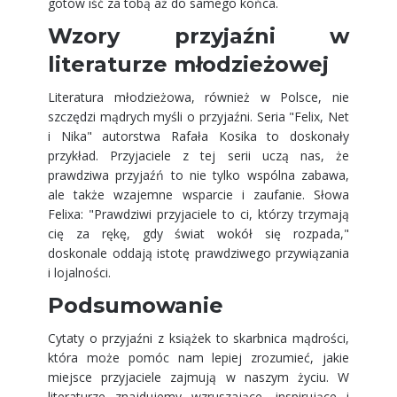
gotów iść za tobą aż do samego końca.
Wzory przyjaźni w
literaturze młodzieżowej
Literatura młodzieżowa, również w Polsce, nie
szczędzi mądrych myśli o przyjaźni. Seria "Felix, Net
i Nika" autorstwa Rafała Kosika to doskonały
przykład. Przyjaciele z tej serii uczą nas, że
prawdziwa przyjaźń to nie tylko wspólna zabawa,
ale także wzajemne wsparcie i zaufanie. Słowa
Felixa: "Prawdziwi przyjaciele to ci, którzy trzymają
cię za rękę, gdy świat wokół się rozpada,"
doskonale oddają istotę prawdziwego przywiązania
i lojalności.
Podsumowanie
Cytaty o przyjaźni z książek to skarbnica mądrości,
która może pomóc nam lepiej zrozumieć, jakie
miejsce przyjaciele zajmują w naszym życiu. W
literaturze znajdujemy wzruszające, inspirujące i