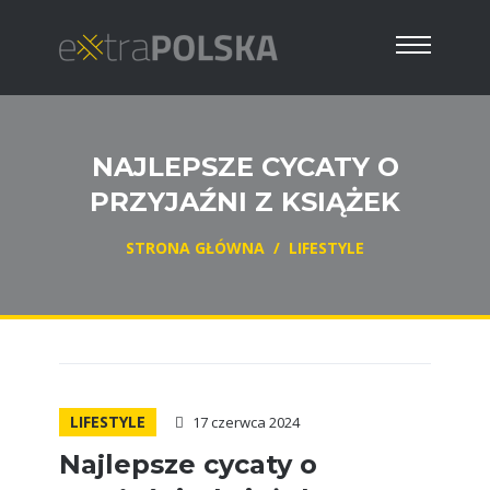
NAJLEPSZE CYCATY O
PRZYJAŹNI Z KSIĄŻEK
STRONA GŁÓWNA
/
LIFESTYLE
LIFESTYLE
17 czerwca 2024
Najlepsze cycaty o