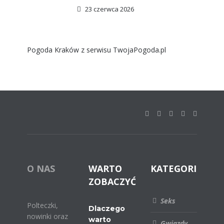
23 czerwca 2026
Pogoda Kraków
z serwisu
TwojaPogoda.pl
O NAS
WARTO
KATEGORIE
ZOBACZYĆ
Seks
Polteczki,
Dlaczego
nowinki oraz
warto
Gwiazdy