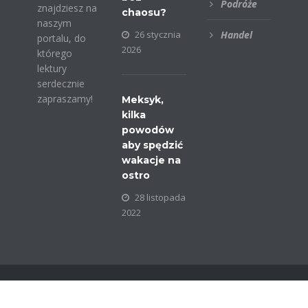
Podróże
znajdziesz na
chaosu?
naszym
26 stycznia
Handel
portalu, do
2026
którego
lektury
serdecznie
zapraszamy!
Meksyk,
kilka
powodów
aby spędzić
wakacje na
ostro
28 listopada
2022
© COPYRIGHT EXTRAPOLSKA.PL | WSZELKIE
PRAWA ZASTRZEŻONE.