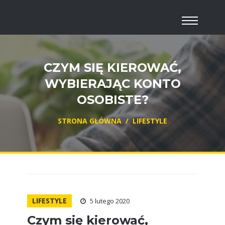
CZYM SIĘ KIEROWAĆ,
WYBIERAJĄC KONTO
OSOBISTE?
STRONA GŁÓWNA
/
LIFESTYLE
LIFESTYLE
5 lutego 2020
Czym się kierować,