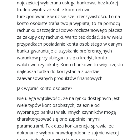
najczęściej wybierana usługa bankowa, bez której
trudno wyobrazić sobie komfortowe
funkcjonowanie w dzisiejszej rzeczywistości. To na
konto osobiste trafia twoja wypłata, to za pomocą
rachunku oszczędnościowo-rozliczeniowego płacisz
za zakupy czy rachunki. Warto też dodać, że w wielu
przypadkach posiadanie konta osobistego w danym
banku gwarantuje ci uzyskanie preferencyjnych
warunków przy ubieganiu się o kredyt, konto
walutowe czy lokatę. Konto bankowe to więc często
najlepsza furtka do korzystania z bardziej
zaawansowanych produktów finansowych.
Jak wybrać konto osobiste?
Nie ulega wątpliwości, że na rynku dostępnych jest
wiele typów kont osobistych, zależnie od
wybranego banku i wielu innych czynników mogą
charakteryzować się one zupełnie innymi
parametrami. Tak duża konkurencja sprawia, że
dokonanie wyboru prawdopodobnie zajmie więcej
czasu, jednak z drugiej strony zapewnia ci