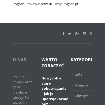
Pogoda Kraków
z serwisu
TwojaPogoda.pl
O NAS
WARTO
KATEGORIE
ZOBACZYĆ
Seks
Polteczki,
Nowy rok a
nowinki oraz
stare
Gwiazdy
garść
zobowiązania
przydatnej
– jak je
Lifestyle
wiedzy. To
uporządkować
wszystko
bez