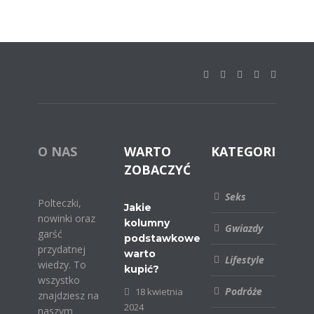
O NAS
WARTO
KATEGORIE
ZOBACZYĆ
Seks
Polteczki,
Jakie
nowinki oraz
kolumny
Gwiazdy
garść
podstawkowe
przydatnej
warto
Lifestyle
wiedzy. To
kupić?
wszystko
Podróże
18 kwietnia
znajdziesz na
2024
naszym