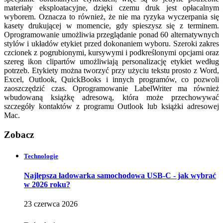
materiały eksploatacyjne, dzięki czemu druk jest opłacalnym
wyborem. Oznacza to również, że nie ma ryzyka wyczerpania się
kasety drukującej w momencie, gdy spieszysz się z terminem.
Oprogramowanie umożliwia przeglądanie ponad 60 alternatywnych
stylów i układów etykiet przed dokonaniem wyboru. Szeroki zakres
czcionek z pogrubionymi, kursywymi i podkreślonymi opcjami oraz
szereg ikon clipartów umożliwiają personalizację etykiet według
potrzeb. Etykiety można tworzyć przy użyciu tekstu prosto z Word,
Excel, Outlook, QuickBooks i innych programów, co pozwoli
zaoszczędzić czas. Oprogramowanie LabelWriter ma również
wbudowaną książkę adresową, która może przechowywać
szczegóły kontaktów z programu Outlook lub książki adresowej
Mac.
Zobacz
Technologie
Najlepsza ładowarka samochodowa USB-C - jak wybrać
w 2026 roku?
23 czerwca 2026