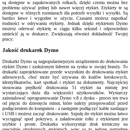
są dostępne w zapakowanych rolkach, dzięki czemu można bez
problemu używać jednej lub nawet więcej etykiet. Etykiety te są
dostępne w różnych rozmiarach dla potrzeb wysyłki i wysyłki. Są
bardzo łatwe i wygodne w użyciu. Czasami możesz napotkać
trudności w odrywaniu etykiety. Jednak dzięki etykietom Dymo
możesz oderwać etykietę w ciągu kilku sekund i odpowiednio
umieścić ją w drukarce. Zwiększają również dokładność Twojej
pracy:
Jakość drukarek Dymo
Drukarki Dymo są najpopularniejszym urządzeniem do drukowania
etykiet Dymo i zasłużonym liderem na rynku w swojej branży. To
drukarki zaprojektowane przede wszystkim do drukowania etykiet
adresowych, choć może być używana do kodów kreskowych,
identyfikatorów, kart spotkań i etykiet na dokumenty. Najczęściej
stosowana prędkość drukowania 51 etykiet na minutę jest
wystarczająco duża dla większości użytkowników. Wystarczy
zainstalować oprogramowanie Dymo v.8 z dysku - proces ten trwa
od pięciu do dziesięciu minut, które należy przeprowadzić przed
podłączeniem do komputera - a następnie podłączyć kable zasilające
i USB i możesz zacząć drukowanie. Szpulę do etykiet można łatwo
wyciągnąć spod pokrywy, a załadowanie rolki z etykietami jest
szybkie i proste. Drukarka wykorzystuje druk termiczny na
specjalnie obrabianych etykietach, więc są to jedyne potrzebne