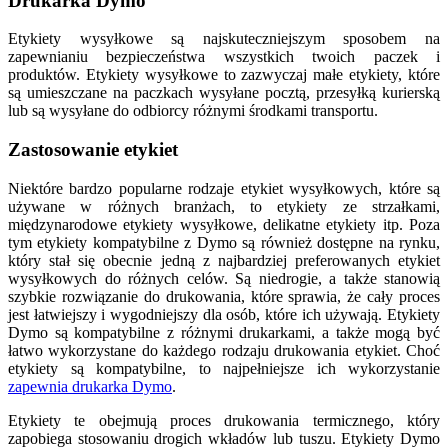
Drukarka Dymo
Etykiety wysyłkowe są najskuteczniejszym sposobem na
zapewnianiu bezpieczeństwa wszystkich twoich paczek i
produktów. Etykiety wysyłkowe to zazwyczaj małe etykiety, które
są umieszczane na paczkach wysyłane pocztą, przesyłką kurierską
lub są wysyłane do odbiorcy różnymi środkami transportu.
Zastosowanie etykiet
Niektóre bardzo popularne rodzaje etykiet wysyłkowych, które są
używane w różnych branżach, to etykiety ze strzałkami,
międzynarodowe etykiety wysyłkowe, delikatne etykiety itp. Poza
tym etykiety kompatybilne z Dymo są również dostępne na rynku,
który stał się obecnie jedną z najbardziej preferowanych etykiet
wysyłkowych do różnych celów. Są niedrogie, a także stanowią
szybkie rozwiązanie do drukowania, które sprawia, że cały proces
jest łatwiejszy i wygodniejszy dla osób, które ich używają. Etykiety
Dymo są kompatybilne z różnymi drukarkami, a także mogą być
łatwo wykorzystane do każdego rodzaju drukowania etykiet. Choć
etykiety są kompatybilne, to najpełniejsze ich wykorzystanie
zapewnia drukarka Dymo
.
Etykiety te obejmują proces drukowania termicznego, który
zapobiega stosowaniu drogich wkładów lub tuszu. Etykiety Dymo