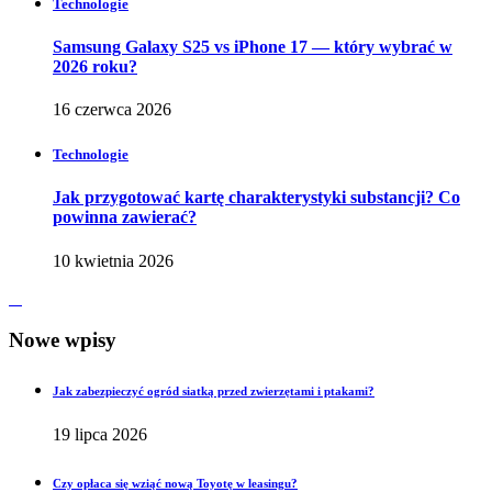
Technologie
Samsung Galaxy S25 vs iPhone 17 — który wybrać w
2026 roku?
16 czerwca 2026
Technologie
Jak przygotować kartę charakterystyki substancji? Co
powinna zawierać?
10 kwietnia 2026
Nowe wpisy
Jak zabezpieczyć ogród siatką przed zwierzętami i ptakami?
19 lipca 2026
Czy opłaca się wziąć nową Toyotę w leasingu?