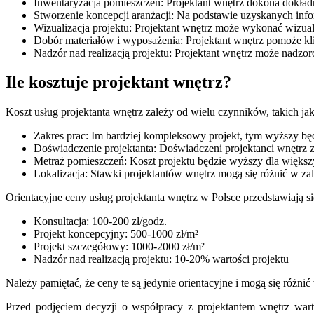
Inwentaryzacja pomieszczeń: Projektant wnętrz dokona dokład
Stworzenie koncepcji aranżacji: Na podstawie uzyskanych inform
Wizualizacja projektu: Projektant wnętrz może wykonać wizua
Dobór materiałów i wyposażenia: Projektant wnętrz pomoże kl
Nadzór nad realizacją projektu: Projektant wnętrz może nadzor
Ile kosztuje projektant wnętrz?
Koszt usług projektanta wnętrz zależy od wielu czynników, takich jak
Zakres prac: Im bardziej kompleksowy projekt, tym wyższy będ
Doświadczenie projektanta: Doświadczeni projektanci wnętrz 
Metraż pomieszczeń: Koszt projektu będzie wyższy dla więks
Lokalizacja: Stawki projektantów wnętrz mogą się różnić w zal
Orientacyjne ceny usług projektanta wnętrz w Polsce przedstawiają si
Konsultacja: 100-200 zł/godz.
Projekt koncepcyjny: 500-1000 zł/m²
Projekt szczegółowy: 1000-2000 zł/m²
Nadzór nad realizacją projektu: 10-20% wartości projektu
Należy pamiętać, że ceny te są jedynie orientacyjne i mogą się różn
Przed podjęciem decyzji o współpracy z projektantem wnętrz wart