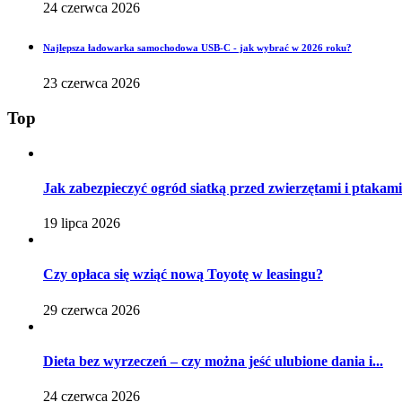
24 czerwca 2026
Najlepsza ładowarka samochodowa USB-C - jak wybrać w 2026 roku?
23 czerwca 2026
Top
Jak zabezpieczyć ogród siatką przed zwierzętami i ptakam
19 lipca 2026
Czy opłaca się wziąć nową Toyotę w leasingu?
29 czerwca 2026
Dieta bez wyrzeczeń – czy można jeść ulubione dania i...
24 czerwca 2026