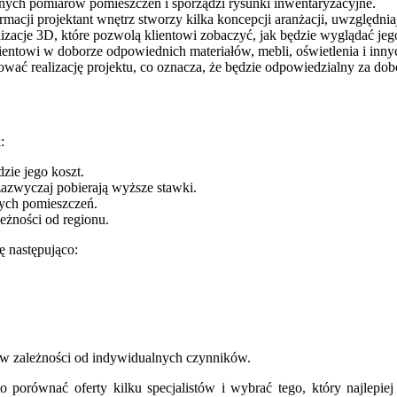
nych pomiarów pomieszczeń i sporządzi rysunki inwentaryzacyjne.
acji projektant wnętrz stworzy kilka koncepcji aranżacji, uwzględniając
lizacje 3D, które pozwolą klientowi zobaczyć, jak będzie wyglądać j
ientowi w doborze odpowiednich materiałów, mebli, oświetlenia i in
ować realizację projektu, co oznacza, że będzie odpowiedzialny za do
:
zie jego koszt.
zazwyczaj pobierają wyższe stawki.
zych pomieszczeń.
eżności od regionu.
ę następująco:
ić w zależności od indywidualnych czynników.
o porównać oferty kilku specjalistów i wybrać tego, który najlep