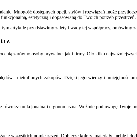
danie. Mnogość dostępnych opcji, stylów i rozwiązań może przytłocz
ć funkcjonalną, estetyczną i dopasowaną do Twoich potrzeb przestrzeń.
 W tym artykule przedstawimy zalety i wady tej współpracy, omówimy z
trz
docenią zarówno osoby prywatne, jak i firmy. Oto kilka najważniejszych
ędów i nietrafionych zakupów. Dzięki jego wiedzy i umiejętnościom
, ale również funkcjonalna i ergonomiczna. Weźmie pod uwagę Twoje po
ację wszystkich pomieszczeń. Dobierze kolory, materiały, meble i doda