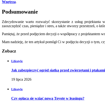
Wnętrza
.
Podsumowanie
Zdecydowanie warto rozważyć skorzystanie z usług projektanta w
zaoszczędzić czas, pieniądze i stres, a także stworzy przestrzeń, o kt
Pamiętaj, że przed podjęciem decyzji o współpracy z projektantem wn
Mam nadzieję, że ten artykuł pomógł Ci w podjęciu decyzji o tym, czy
Zobacz
Lifestyle
Jak zabezpieczyć ogród siatką przed zwierzętami i ptakam
19 lipca 2026
Lifestyle
Czy opłaca się wziąć nową Toyotę w leasingu?