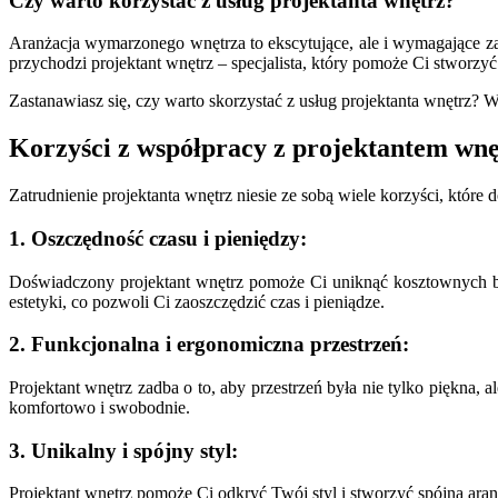
Czy warto korzystać z usług projektanta wnętrz?
Aranżacja wymarzonego wnętrza to ekscytujące, ale i wymagające za
przychodzi projektant wnętrz – specjalista, który pomoże Ci stworzy
Zastanawiasz się, czy warto skorzystać z usług projektanta wnętrz?
Korzyści z współpracy z projektantem wnę
Zatrudnienie projektanta wnętrz niesie ze sobą wiele korzyści, które 
1. Oszczędność czasu i pieniędzy:
Doświadczony projektant wnętrz pomoże Ci uniknąć kosztownych bł
estetyki, co pozwoli Ci zaoszczędzić czas i pieniądze.
2. Funkcjonalna i ergonomiczna przestrzeń:
Projektant wnętrz zadba o to, aby przestrzeń była nie tylko piękna
komfortowo i swobodnie.
3. Unikalny i spójny styl:
Projektant wnętrz pomoże Ci odkryć Twój styl i stworzyć spójną aranż