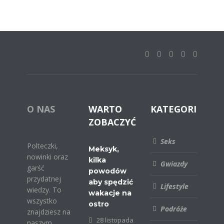
O NAS
WARTO
KATEGORIE
ZOBACZYĆ
Seks
Polteczki,
Meksyk,
nowinki oraz
kilka
Gwiazdy
garść
powodów
przydatnej
aby spędzić
Lifestyle
wiedzy. To
wakacje na
wszystko
ostro
Podróże
znajdziesz na
28 listopada
naszym